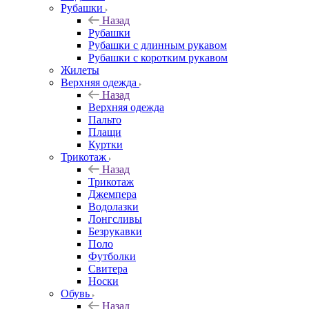
Рубашки
Назад
Рубашки
Рубашки с длинным рукавом
Рубашки с коротким рукавом
Жилеты
Верхняя одежда
Назад
Верхняя одежда
Пальто
Плащи
Куртки
Трикотаж
Назад
Трикотаж
Джемпера
Водолазки
Лонгсливы
Безрукавки
Поло
Футболки
Свитера
Носки
Обувь
Назад