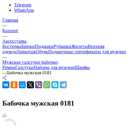
Telegram
WhatsApp
Главная
—
Каталог
—
Аксессуары
Костюмы
Брюки
Пиджаки
Рубашки
Жилеты
Верхняя
одежда
Трикотаж
Обувь
Подарочные сертификаты для мужчин
—
Мужские галстуки бабочки
Ремни
Галстуки
Наборы для мужчин
Шарфы
—
Бабочка мужская 0181
Бабочка мужская 0181