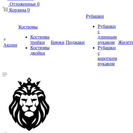
Отложенные
0
Корзина
0
Рубашки
Рубашки
Костюмы
с
Костюмы
длинным
тройки
Брюки
Пиджаки
рукавом
Жилет
Акции
Костюмы
Рубашки
двойки
с
коротким
рукавом