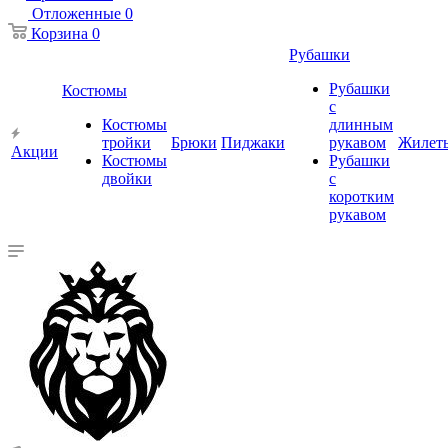
Отложенные
0
Корзина
0
Рубашки
Рубашки
Костюмы
с
Костюмы
длинным
тройки
Брюки
Пиджаки
рукавом
Жилет
Акции
Костюмы
Рубашки
двойки
с
коротким
рукавом