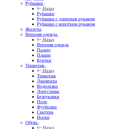
Рубашки
Назад
Рубашки
Рубашки с длинным рукавом
Рубашки с коротким рукавом
Жилеты
Верхняя одежда
Назад
Верхняя одежда
Пальто
Плащи
Куртки
Трикотаж
Назад
Трикотаж
Джемпера
Водолазки
Лонгсливы
Безрукавки
Поло
Футболки
Свитера
Носки
Обувь
Назад