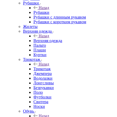
Рубашки
Назад
Рубашки
Рубашки с длинным рукавом
Рубашки с коротким рукавом
Жилеты
Верхняя одежда
Назад
Верхняя одежда
Пальто
Плащи
Куртки
Трикотаж
Назад
Трикотаж
Джемпера
Водолазки
Лонгсливы
Безрукавки
Поло
Футболки
Свитера
Носки
Обувь
Назад