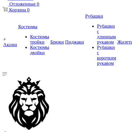
Отложенные
0
Корзина
0
Рубашки
Рубашки
Костюмы
с
Костюмы
длинным
тройки
Брюки
Пиджаки
рукавом
Жилет
Акции
Костюмы
Рубашки
двойки
с
коротким
рукавом