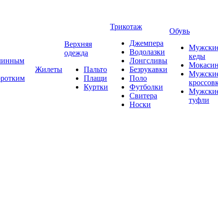
Трикотаж
Обувь
Джемпера
Верхняя
Мужски
Водолазки
одежда
кеды
длинным
Лонгсливы
Мокаси
Жилеты
Пальто
Безрукавки
Мужски
оротким
Плащи
Поло
кроссов
Куртки
Футболки
Мужски
Свитера
туфли
Носки