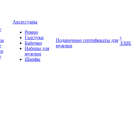
Аксессуары
е
Ремни
Галстуки
+
ны
Подарочные сертификаты для
Бабочки
ЕЩЕ
е
мужчин
Наборы для
ки
мужчин
е
Шарфы