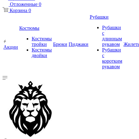
Отложенные
0
Корзина
0
Рубашки
Рубашки
Костюмы
с
Костюмы
длинным
тройки
Брюки
Пиджаки
рукавом
Жилет
Акции
Костюмы
Рубашки
двойки
с
коротким
рукавом