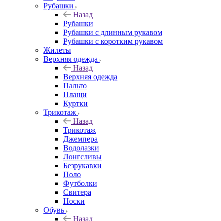
Рубашки
Назад
Рубашки
Рубашки с длинным рукавом
Рубашки с коротким рукавом
Жилеты
Верхняя одежда
Назад
Верхняя одежда
Пальто
Плащи
Куртки
Трикотаж
Назад
Трикотаж
Джемпера
Водолазки
Лонгсливы
Безрукавки
Поло
Футболки
Свитера
Носки
Обувь
Назад