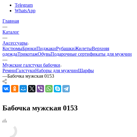
Telegram
WhatsApp
Главная
—
Каталог
—
Аксессуары
Костюмы
Брюки
Пиджаки
Рубашки
Жилеты
Верхняя
одежда
Трикотаж
Обувь
Подарочные сертификаты для мужчин
—
Мужские галстуки бабочки
Ремни
Галстуки
Наборы для мужчин
Шарфы
—
Бабочка мужская 0153
Бабочка мужская 0153