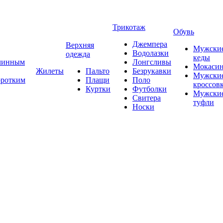
Трикотаж
Обувь
Джемпера
Верхняя
Мужски
Водолазки
одежда
кеды
длинным
Лонгсливы
Мокаси
Жилеты
Пальто
Безрукавки
Мужски
оротким
Плащи
Поло
кроссов
Куртки
Футболки
Мужски
Свитера
туфли
Носки