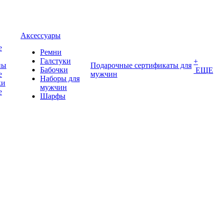
Аксессуары
е
Ремни
Галстуки
+
ны
Подарочные сертификаты для
Бабочки
ЕЩЕ
е
мужчин
Наборы для
ки
мужчин
е
Шарфы