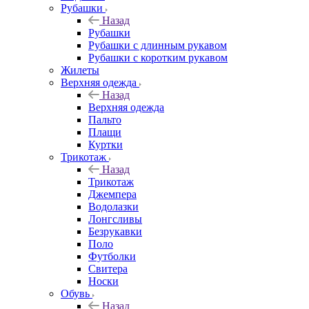
Рубашки
Назад
Рубашки
Рубашки с длинным рукавом
Рубашки с коротким рукавом
Жилеты
Верхняя одежда
Назад
Верхняя одежда
Пальто
Плащи
Куртки
Трикотаж
Назад
Трикотаж
Джемпера
Водолазки
Лонгсливы
Безрукавки
Поло
Футболки
Свитера
Носки
Обувь
Назад