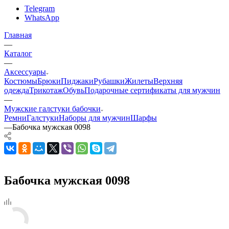
Telegram
WhatsApp
Главная
—
Каталог
—
Аксессуары
Костюмы
Брюки
Пиджаки
Рубашки
Жилеты
Верхняя
одежда
Трикотаж
Обувь
Подарочные сертификаты для мужчин
—
Мужские галстуки бабочки
Ремни
Галстуки
Наборы для мужчин
Шарфы
—
Бабочка мужская 0098
Бабочка мужская 0098