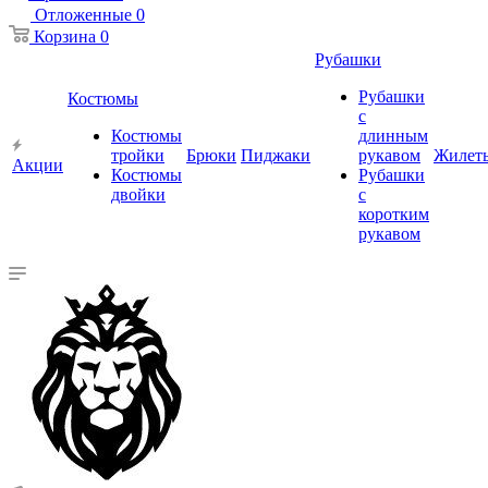
Отложенные
0
Корзина
0
Рубашки
Рубашки
Костюмы
с
Костюмы
длинным
тройки
Брюки
Пиджаки
рукавом
Жилет
Акции
Костюмы
Рубашки
двойки
с
коротким
рукавом