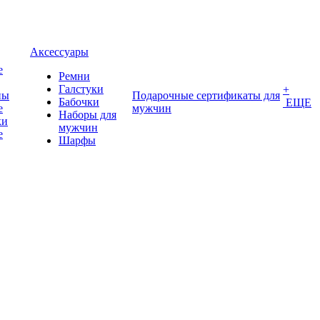
Аксессуары
е
Ремни
Галстуки
+
ны
Подарочные сертификаты для
Бабочки
ЕЩЕ
е
мужчин
Наборы для
ки
мужчин
е
Шарфы