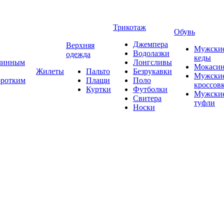
Трикотаж
Обувь
Джемпера
Верхняя
Мужски
Водолазки
одежда
кеды
длинным
Лонгсливы
Мокаси
Жилеты
Пальто
Безрукавки
Мужски
оротким
Плащи
Поло
кроссов
Куртки
Футболки
Мужски
Свитера
туфли
Носки