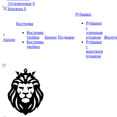
Отложенные
0
Корзина
0
Рубашки
Рубашки
Костюмы
с
Костюмы
длинным
тройки
Брюки
Пиджаки
рукавом
Жилет
Акции
Костюмы
Рубашки
двойки
с
коротким
рукавом