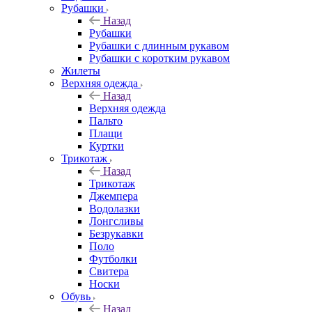
Рубашки
Назад
Рубашки
Рубашки с длинным рукавом
Рубашки с коротким рукавом
Жилеты
Верхняя одежда
Назад
Верхняя одежда
Пальто
Плащи
Куртки
Трикотаж
Назад
Трикотаж
Джемпера
Водолазки
Лонгсливы
Безрукавки
Поло
Футболки
Свитера
Носки
Обувь
Назад