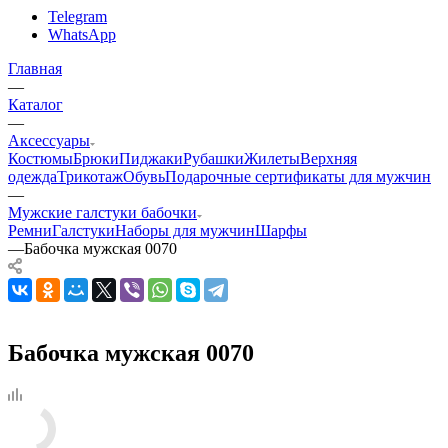
Telegram
WhatsApp
Главная
—
Каталог
—
Аксессуары
Костюмы
Брюки
Пиджаки
Рубашки
Жилеты
Верхняя
одежда
Трикотаж
Обувь
Подарочные сертификаты для мужчин
—
Мужские галстуки бабочки
Ремни
Галстуки
Наборы для мужчин
Шарфы
—
Бабочка мужская 0070
Бабочка мужская 0070