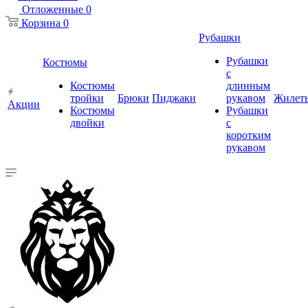
Отложенные
0
Корзина
0
Рубашки
Рубашки
Костюмы
с
Костюмы
длинным
тройки
Брюки
Пиджаки
рукавом
Жилет
Акции
Костюмы
Рубашки
двойки
с
коротким
рукавом