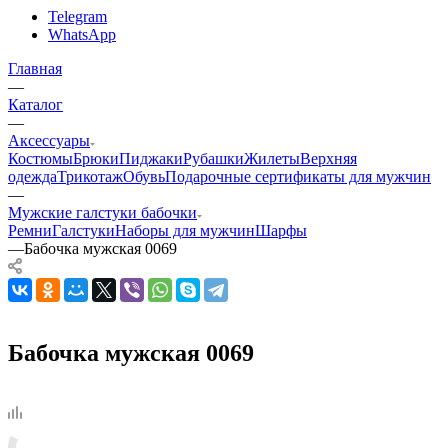
Telegram
WhatsApp
Главная
—
Каталог
—
Аксессуары
Костюмы
Брюки
Пиджаки
Рубашки
Жилеты
Верхняя
одежда
Трикотаж
Обувь
Подарочные сертификаты для мужчин
—
Мужские галстуки бабочки
Ремни
Галстуки
Наборы для мужчин
Шарфы
—
Бабочка мужская 0069
Бабочка мужская 0069