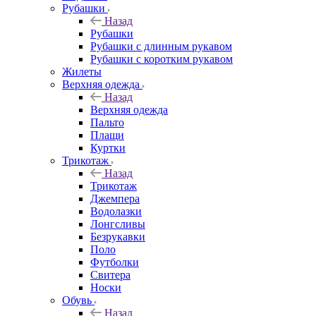
Рубашки
Назад
Рубашки
Рубашки с длинным рукавом
Рубашки с коротким рукавом
Жилеты
Верхняя одежда
Назад
Верхняя одежда
Пальто
Плащи
Куртки
Трикотаж
Назад
Трикотаж
Джемпера
Водолазки
Лонгсливы
Безрукавки
Поло
Футболки
Свитера
Носки
Обувь
Назад