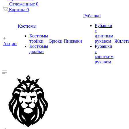
Отложенные
0
Корзина
0
Рубашки
Рубашки
Костюмы
с
Костюмы
длинным
тройки
Брюки
Пиджаки
рукавом
Жилет
Акции
Костюмы
Рубашки
двойки
с
коротким
рукавом