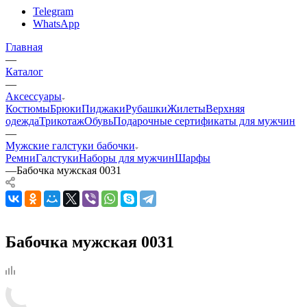
Telegram
WhatsApp
Главная
—
Каталог
—
Аксессуары
Костюмы
Брюки
Пиджаки
Рубашки
Жилеты
Верхняя
одежда
Трикотаж
Обувь
Подарочные сертификаты для мужчин
—
Мужские галстуки бабочки
Ремни
Галстуки
Наборы для мужчин
Шарфы
—
Бабочка мужская 0031
Бабочка мужская 0031