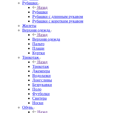
Рубашки
Назад
Рубашки
Рубашки с длинным рукавом
Рубашки с коротким рукавом
Жилеты
Верхняя одежда
Назад
Верхняя одежда
Пальто
Плащи
Куртки
Трикотаж
Назад
Трикотаж
Джемпера
Водолазки
Лонгсливы
Безрукавки
Поло
Футболки
Свитера
Носки
Обувь
Назад