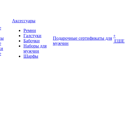
Аксессуары
е
Ремни
Галстуки
+
ны
Подарочные сертификаты для
Бабочки
ЕЩЕ
е
мужчин
Наборы для
ки
мужчин
е
Шарфы