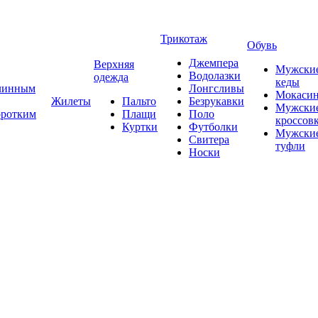
Трикотаж
Обувь
Джемпера
Верхняя
Мужски
Водолазки
одежда
кеды
длинным
Лонгсливы
Мокаси
Жилеты
Пальто
Безрукавки
Мужски
оротким
Плащи
Поло
кроссов
Куртки
Футболки
Мужски
Свитера
туфли
Носки