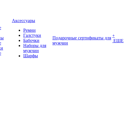
Аксессуары
е
Ремни
Галстуки
+
ны
Подарочные сертификаты для
Бабочки
ЕЩЕ
е
мужчин
Наборы для
ки
мужчин
е
Шарфы