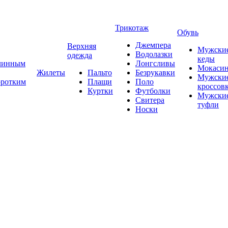
Трикотаж
Обувь
Джемпера
Верхняя
Мужски
Водолазки
одежда
кеды
длинным
Лонгсливы
Мокаси
Жилеты
Пальто
Безрукавки
Мужски
оротким
Плащи
Поло
кроссов
Куртки
Футболки
Мужски
Свитера
туфли
Носки