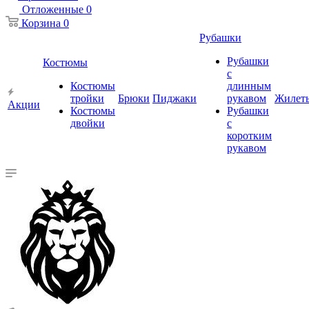
Отложенные
0
Корзина
0
Рубашки
Рубашки
Костюмы
с
Костюмы
длинным
тройки
Брюки
Пиджаки
рукавом
Жилет
Акции
Костюмы
Рубашки
двойки
с
коротким
рукавом