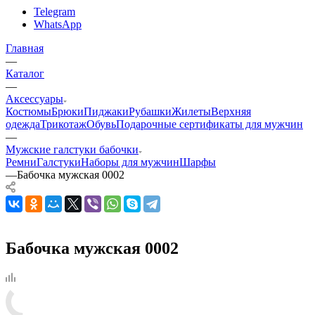
Telegram
WhatsApp
Главная
—
Каталог
—
Аксессуары
Костюмы
Брюки
Пиджаки
Рубашки
Жилеты
Верхняя
одежда
Трикотаж
Обувь
Подарочные сертификаты для мужчин
—
Мужские галстуки бабочки
Ремни
Галстуки
Наборы для мужчин
Шарфы
—
Бабочка мужская 0002
Бабочка мужская 0002