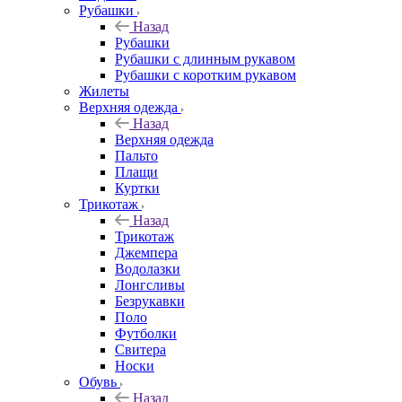
Рубашки
Назад
Рубашки
Рубашки с длинным рукавом
Рубашки с коротким рукавом
Жилеты
Верхняя одежда
Назад
Верхняя одежда
Пальто
Плащи
Куртки
Трикотаж
Назад
Трикотаж
Джемпера
Водолазки
Лонгсливы
Безрукавки
Поло
Футболки
Свитера
Носки
Обувь
Назад