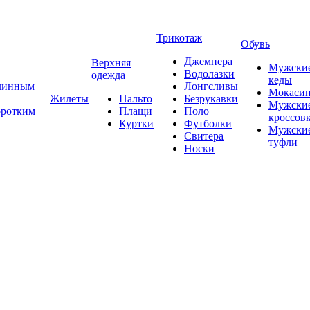
Трикотаж
Обувь
Джемпера
Верхняя
Мужски
Водолазки
одежда
кеды
длинным
Лонгсливы
Мокаси
Жилеты
Пальто
Безрукавки
Мужски
оротким
Плащи
Поло
кроссов
Куртки
Футболки
Мужски
Свитера
туфли
Носки