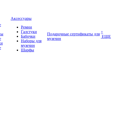
Аксессуары
е
Ремни
Галстуки
+
ны
Подарочные сертификаты для
Бабочки
ЕЩЕ
е
мужчин
Наборы для
ки
мужчин
е
Шарфы